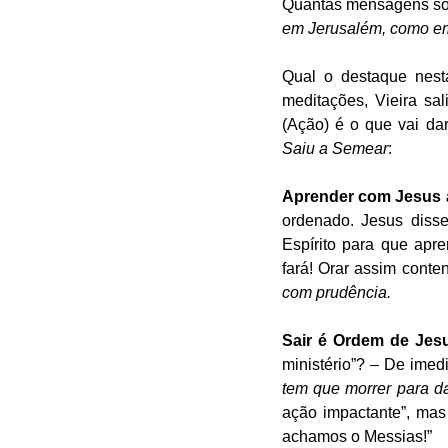
Quantas mensagens sob
em Jerusalém, como em t
Qual o destaque nest
meditações, Vieira sa
Saiu a Semear
: 
Aprender com Jesus 
ordenado. Jesus disse
Espírito para que apr
fará! Orar assim conte
com prudência.
Sair é Ordem de Jes
ministério”? – De imed
tem que morrer para dar
ação impactante”, mas 
achamos o Messias!” 