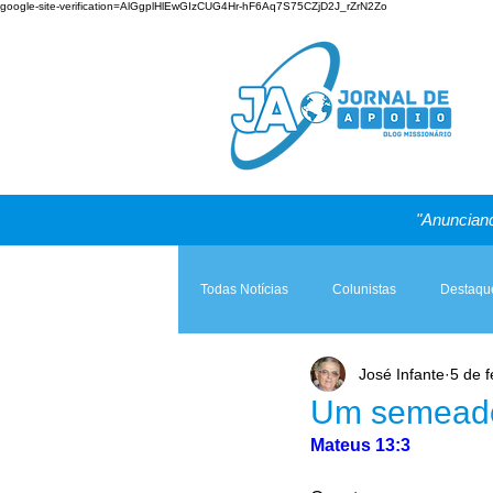
google-site-verification=AlGgplHlEwGIzCUG4Hr-hF6Aq7S75CZjD2J_rZrN2Zo
"Anunciand
Todas Notícias
Colunistas
Destaqu
José Infante
5 de f
Teologia & Prática
A Igreja e a Lei
Um semeado
Mateus 13:3