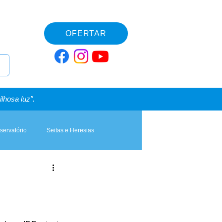
OFERTAR
lhosa luz".
servatório
Seitas e Heresias