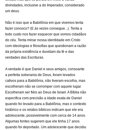
divindades, inclusive a do Imperador, considerado 
um deus.
Não é isso que a Babilônia em que vivemos tenta 
fazer conosco? (E às vezes consegue...). Tenta a 
todo custo nos fazer esquecer que somos cidadãos 
do céu. Tenta minar nossa identidade em Cristo 
com ideologias e filosofias que questionam a razão 
da própria existência e duvidam da fé e das 
verdades das Escrituras.
A verdade é que Daniel e seus amigos, consoante 
a perfeita soberania de Deus, foram levados 
cativos para a Babilônia, não tiveram escolha, mas 
escolheram não se corromper com aquele lugar. 
Escolheram ser fiéis ao Deus de Israel. A Bíblia não 
especifica com precisão a idade exata de Daniel 
quando foi levado para a Babilônia, mas o contexto 
histórico e os relatos bíblicos indicam que ele era 
adolescente, possivelmente com cerca de 14 anos.  
Algumas fontes sugerem que ele tinha 17 anos 
quando foi deportado. Um adolescente que decidiu 