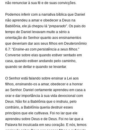
não renunciar à sua fé e de suas convicções.
Podemos inferir com a narrativa bíblica que Daniel 
não aprendeu a amar e obedecer a Deus na 
Babilônia, ele já chegou lá “
preparado
”. Os pais do 
tempo de Daniel levavam muito a sério a 
orientação do Senhor quanto aos ensinamentos 
que deveriam dar aos seus filhos em Deuteronômio 
6.7: “
Ensine-as com persistência a seus filhos
.” 
Converse sobre elas quando estiver sentado em 
casa, quando estiver andando pelo caminho, 
quando se deitar e quando se levantar.
O Senhor está falando sobre ensinar a Lei aos 
filhos, ensinando-os a amar, obedecer e a honrar 
ao Senhor. Daniel certamente aprendeu em casa a 
orar e dar importância à sua vida devocional com 
Deus. Não foi a Babilônia que o instruiu, pelo 
contrário, a Babilônia queria destruir esses 
princípios que ele cultivava. Foi no lar que ele 
aprendeu sobre Deus e de Deus. Foi no lar que a 
Palavra foi inculcada em seu coração. E nós, temos 