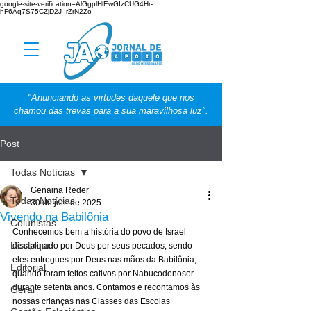
google-site-verification=AlGgplHlEwGIzCUG4Hr-
hF6Aq7S75CZjD2J_rZrN2Zo
"Anunciando as virtudes daquele que nos
chamou das trevas para a sua maravilhosa luz".
Post
Todas Notícias
Genaina Reder
Todas Notícias
30 de jun. de 2025
Vivendo na Babilônia
Colunistas
Conhecemos bem a história do povo de Israel 
Destaque
disciplinado por Deus por seus pecados, sendo 
eles entregues por Deus nas mãos da Babilônia, 
Editorial
quando foram feitos cativos por Nabucodonosor 
durante setenta anos. Contamos e recontamos às 
Geral
nossas crianças nas Classes das Escolas 