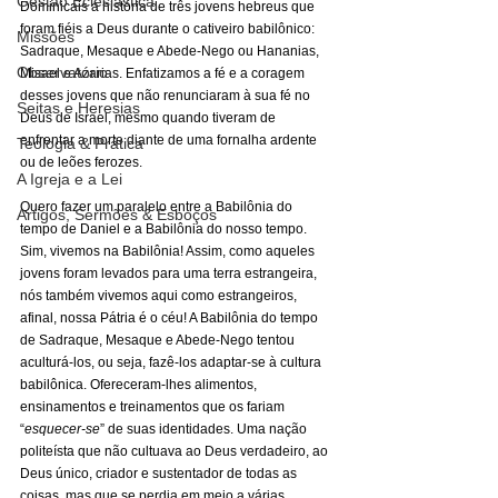
Gestão Eclesiástica
Dominicais a história de três jovens hebreus que 
foram fiéis a Deus durante o cativeiro babilônico: 
Missões
Sadraque, Mesaque e Abede-Nego ou Hananias, 
Observatório
Misael e Azarias. Enfatizamos a fé e a coragem 
desses jovens que não renunciaram à sua fé no 
Seitas e Heresias
Deus de Israel, mesmo quando tiveram de 
enfrentar a morte diante de uma fornalha ardente 
Teologia & Prática
ou de leões ferozes.
A Igreja e a Lei
Quero fazer um paralelo entre a Babilônia do 
Artigos, Sermões & Esboços
tempo de Daniel e a Babilônia do nosso tempo. 
Sim, vivemos na Babilônia! Assim, como aqueles 
jovens foram levados para uma terra estrangeira, 
nós também vivemos aqui como estrangeiros, 
afinal, nossa Pátria é o céu! A Babilônia do tempo 
de Sadraque, Mesaque e Abede-Nego tentou 
aculturá-los, ou seja, fazê-los adaptar-se à cultura 
babilônica. Ofereceram-lhes alimentos, 
ensinamentos e treinamentos que os fariam 
“
esquecer-se
” de suas identidades. Uma nação 
politeísta que não cultuava ao Deus verdadeiro, ao 
Deus único, criador e sustentador de todas as 
coisas, mas que se perdia em meio a várias 