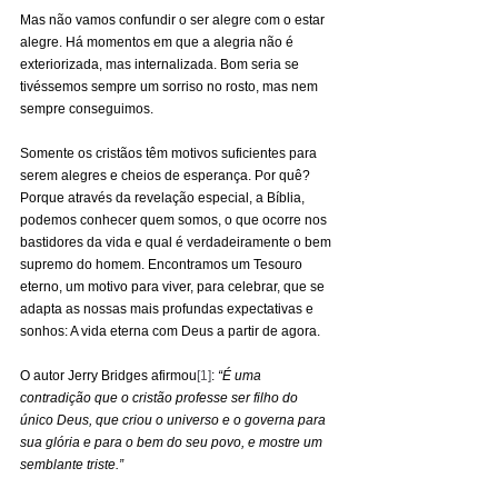
Mas não vamos confundir o ser alegre com o estar 
alegre. Há momentos em que a alegria não é 
exteriorizada, mas internalizada. Bom seria se 
tivéssemos sempre um sorriso no rosto, mas nem 
sempre conseguimos.
Somente os cristãos têm motivos suficientes para 
serem alegres e cheios de esperança. Por quê? 
Porque através da revelação especial, a Bíblia, 
podemos conhecer quem somos, o que ocorre nos 
bastidores da vida e qual é verdadeiramente o bem 
supremo do homem. Encontramos um Tesouro 
eterno, um motivo para viver, para celebrar, que se 
adapta as nossas mais profundas expectativas e 
sonhos: A vida eterna com Deus a partir de agora.
O autor Jerry Bridges afirmou
[1]
: 
“É uma 
contradição que o cristão professe ser filho do 
único Deus, que criou o universo e o governa para 
sua glória e para o bem do seu povo, e mostre um 
semblante triste.”