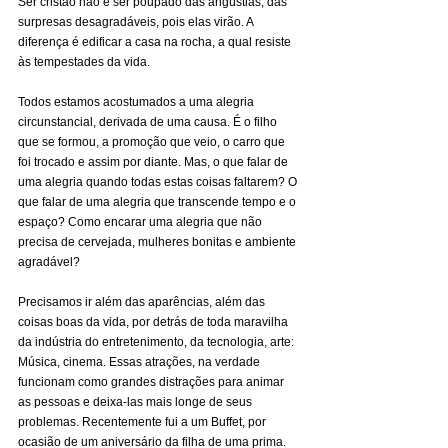
Ser cristão não é ser poupado das angústias, das 
surpresas desagradáveis, pois elas virão. A 
diferença é edificar a casa na rocha, a qual resiste 
às tempestades da vida.
Todos estamos acostumados a uma alegria 
circunstancial, derivada de uma causa. É o filho 
que se formou, a promoção que veio, o carro que 
foi trocado e assim por diante. Mas, o que falar de 
uma alegria quando todas estas coisas faltarem? O 
que falar de uma alegria que transcende tempo e o 
espaço? Como encarar uma alegria que não 
precisa de cervejada, mulheres bonitas e ambiente 
agradável?
Precisamos ir além das aparências, além das 
coisas boas da vida, por detrás de toda maravilha 
da indústria do entretenimento, da tecnologia, arte: 
Música, cinema. Essas atrações, na verdade 
funcionam como grandes distrações para animar 
as pessoas e deixa-las mais longe de seus 
problemas. Recentemente fui a um Buffet, por 
ocasião de um aniversário da filha de uma prima. 