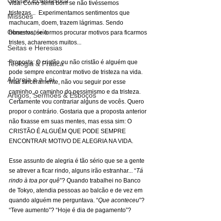
Gestão Eclesiástica
vida! Como seria bom se não tivéssemos 
tristezas...  Experimentamos sentimentos que 
Missões
machucam, doem, trazem lágrimas. Sendo 
Observatório
honestos, se formos procurar motivos para ficarmos 
tristes, acharemos muitos... 
Seitas e Heresias
Proposta: O cristão ou não cristão é alguém que 
Teologia & Prática
pode sempre encontrar motivo de tristeza na vida. 
A Igreja e a Lei
Mas sinceramente, não vou seguir por esse 
caminho, o caminho do pessimismo e da tristeza. 
Artigos, Sermões & Esboços
Certamente vou contrariar alguns de vocês. Quero 
propor o contrário. Gostaria que a proposta anterior 
não fixasse em suas mentes, mas essa sim: O 
CRISTÃO É ALGUÉM QUE PODE SEMPRE 
ENCONTRAR MOTIVO DE ALEGRIA NA VIDA.
Esse assunto de alegria é tão sério que se a gente 
se atrever a ficar rindo, alguns irão estranhar... “
Tá 
rindo à toa por quê
”? Quando trabalhei no Banco 
de Tokyo, atendia pessoas ao balcão e de vez em 
quando alguém me perguntava. “
Que aconteceu
”? 
“Teve aumento”? “Hoje é dia de pagamento”?