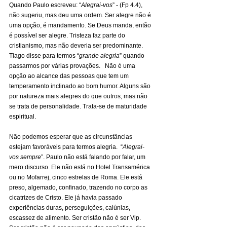
Quando Paulo escreveu: “
Alegrai-vos
” - (Fp 4.4), 
não sugeriu, mas deu uma ordem. Ser alegre não é 
uma opção, é mandamento. Se Deus manda, então 
é possível ser alegre. Tristeza faz parte do 
cristianismo, mas não deveria ser predominante. 
Tiago disse para termos “
grande alegria
” quando 
passarmos por várias provações.   Não é uma 
opção ao alcance das pessoas que tem um 
temperamento inclinado ao bom humor. Alguns são 
por natureza mais alegres do que outros, mas não 
se trata de personalidade. Trata-se de maturidade 
espiritual.
Não podemos esperar que as circunstâncias 
estejam favoráveis para termos alegria.  “
Alegrai-
vos sempre
”. Paulo não está falando por falar, um 
mero discurso. Ele não está no Hotel Transamérica 
ou no Mofarrej, cinco estrelas de Roma. Ele está 
preso, algemado, confinado, trazendo no corpo as 
cicatrizes de Cristo. Ele já havia passado 
experiências duras, perseguições, calúnias, 
escassez de alimento. Ser cristão não é ser Vip. 