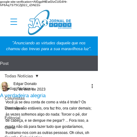
google-site-verification=AlGgplHlEwGIzCUG4Hr-
hF6Aq7S75CZjD2J_rZrN2Zo
"Anunciando as virtudes daquele que nos
chamou das trevas para a sua maravilhosa luz".
Post
Todas Notícias
Edgar Donato
Todas Notícias
12 de dez. de 2023
A verdadeira alegria
Colunistas
Você já se deu conta de como a vida é triste? Os 
Destaque
dias não são estáveis, ora faz frio, ora calor demais; 
às vezes sofremos algo do nada: Torcer o pé, dor 
Editorial
de cabeça, e se dengue me pegar? ... Fora isso, a 
renda não dá para fazer tudo que gostaríamos, 
Geral
frustramo-nos com as outras pessoas. Oh céus, oh 