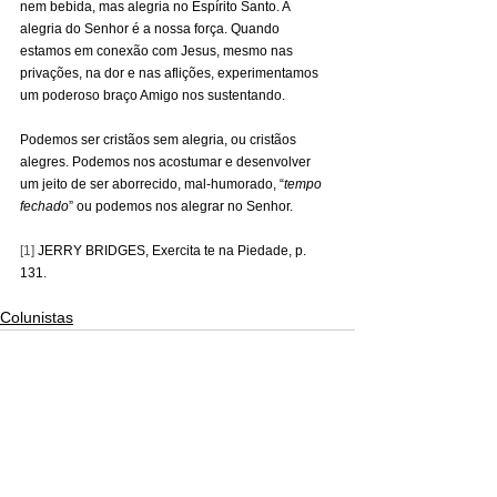
nem bebida, mas alegria no Espírito Santo. A 
alegria do Senhor é a nossa força. Quando 
estamos em conexão com Jesus, mesmo nas 
privações, na dor e nas aflições, experimentamos 
um poderoso braço Amigo nos sustentando.
Podemos ser cristãos sem alegria, ou cristãos 
alegres. Podemos nos acostumar e desenvolver 
um jeito de ser aborrecido, mal-humorado, “
tempo 
fechado
” ou podemos nos alegrar no Senhor.
[1]
 JERRY BRIDGES, Exercita te na Piedade, p. 
131.
Colunistas
Ver tudo
Posts recentes