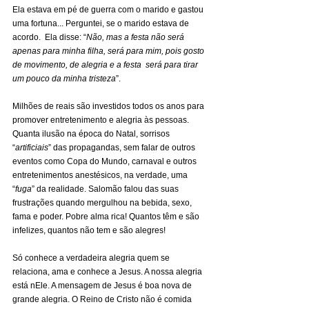
Ela estava em pé de guerra com o marido e gastou 
uma fortuna... Perguntei, se o marido estava de 
acordo.  Ela disse: “
Não, mas a festa não será 
apenas para minha filha, será para mim, pois gosto 
de movimento, de alegria e a festa  será para tirar 
um pouco da minha tristeza
”.
Milhões de reais são investidos todos os anos para 
promover entretenimento e alegria às pessoas. 
Quanta ilusão na época do Natal, sorrisos 
“
artificiais
” das propagandas, sem falar de outros 
eventos como Copa do Mundo, carnaval e outros 
entretenimentos anestésicos, na verdade, uma 
“
fuga
” da realidade. Salomão falou das suas 
frustrações quando mergulhou na bebida, sexo, 
fama e poder. Pobre alma rica! Quantos têm e são 
infelizes, quantos não tem e são alegres!
Só conhece a verdadeira alegria quem se 
relaciona, ama e conhece a Jesus. A nossa alegria 
está nEle. A mensagem de Jesus é boa nova de 
grande alegria. O Reino de Cristo não é comida 