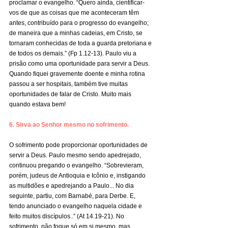
proclamar o evangelho. “Quero ainda, cientificar-
vos de que as coisas que me aconteceram têm 
antes, contribuído para o progresso do evangelho; 
de maneira que a minhas cadeias, em Cristo, se 
tornaram conhecidas de toda a guarda pretoriana e 
de todos os demais.” (Fp 1.12-13). Paulo viu a 
prisão como uma oportunidade para servir a Deus. 
Quando fiquei gravemente doente e minha rotina 
passou a ser hospitais, também tive muitas 
oportunidades de falar de Cristo. Muito mais 
quando estava bem!
6. Sirva ao Senhor mesmo no sofrimento.
O sofrimento pode proporcionar oportunidades de 
servir a Deus. Paulo mesmo sendo apedrejado, 
continuou pregando o evangelho. “Sobrevieram, 
porém, judeus de Antioquia e Icônio e, instigando 
as multidões e apedrejando a Paulo... No dia 
seguinte, partiu, com Barnabé, para Derbe. E, 
tendo anunciado o evangelho naquela cidade e 
feito muitos discípulos..” (At 14.19-21). No 
sofrimento, não foque só em si mesmo, mas 