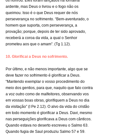
os honrou. Eles foram lançados na fornalha 
ardente, mas Deus o livrou e o fogo não os 
queimou. Isso é o que Deus requer de nós 
perseverança no sofrimento. “Bem-aventurado, o 
homem que suporta, com perseverança, a 
provação; porque, depois de ter sido aprovado, 
receberá a coroa da vida, a qual o Senhor 
prometeu aos que o amam”. (Tg 1.12).
10. Glorificai a Deus no sofrimento.
Por último, e não menos importante, algo que se 
deve fazer no sofrimento é glorificar a Deus. 
“Mantendo exemplar o vosso procedimento do 
meio dos gentios, para que, naquilo que falo contra 
a voz outro como de malfeitores, observando vos 
em vossas boas obras, glorifiquem a Deus no dia 
da visitação” (I Pe 2.12). O alvo da vida do cristão 
em todo momento é glorificar a Deus. Davi, mesmo 
nas perseguições glorificava a Deus com cânticos. 
Quando estava no deserto escreveu o Salmo 63. 
Quando fugia de Saul produziu Salmo 57 e 59.