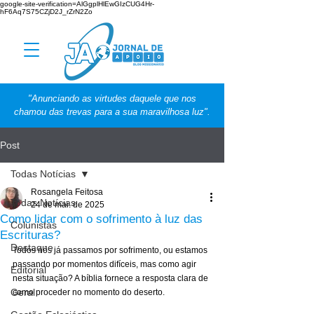
google-site-verification=AlGgplHlEwGIzCUG4Hr-
hF6Aq7S75CZjD2J_rZrN2Zo
"Anunciando as virtudes daquele que nos
chamou das trevas para a sua maravilhosa luz".
Post
Todas Notícias
Rosangela Feitosa
Todas Notícias
24 de mai. de 2025
Como lidar com o sofrimento à luz das
Colunistas
Escrituras?
Destaque
Todos nós já passamos por sofrimento, ou estamos 
passando por momentos difíceis, mas como agir 
Editorial
nesta situação? A bíblia fornece a resposta clara de 
Geral
como proceder no momento do deserto.