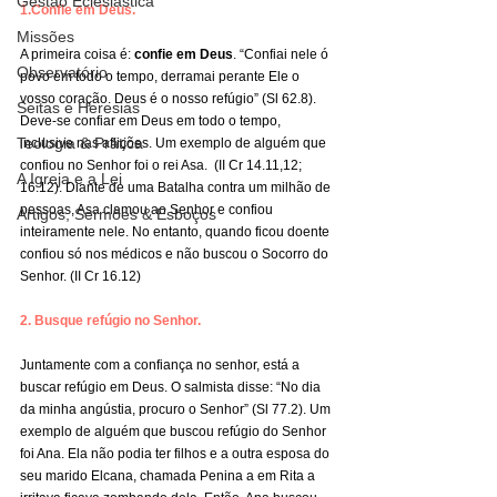
Gestão Eclesiástica
1.Confie em Deus.
Missões
A primeira coisa é: 
confie em Deus
. “Confiai nele ó 
Observatório
povo em todo o tempo, derramai perante Ele o 
vosso coração. Deus é o nosso refúgio” (Sl 62.8). 
Seitas e Heresias
Deve-se confiar em Deus em todo o tempo, 
Teologia & Prática
inclusive nas aflições. Um exemplo de alguém que 
confiou no Senhor foi o rei Asa.  (II Cr 14.11,12; 
A Igreja e a Lei
16.12). Diante de uma Batalha contra um milhão de 
pessoas, Asa clamou ao Senhor e confiou 
Artigos, Sermões & Esboços
inteiramente nele. No entanto, quando ficou doente 
confiou só nos médicos e não buscou o Socorro do 
Senhor. (II Cr 16.12)
2. Busque refúgio no Senhor.
Juntamente com a confiança no senhor, está a 
buscar refúgio em Deus. O salmista disse: “No dia 
da minha angústia, procuro o Senhor” (Sl 77.2). Um 
exemplo de alguém que buscou refúgio do Senhor 
foi Ana. Ela não podia ter filhos e a outra esposa do 
seu marido Elcana, chamada Penina a em Rita a 