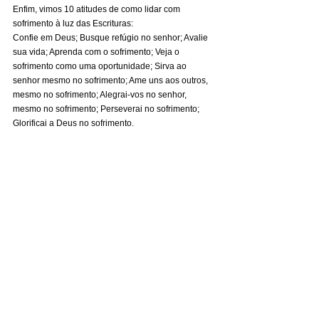
Enfim, vimos 10 atitudes de como lidar com 
sofrimento à luz das Escrituras:
Confie em Deus; Busque refúgio no senhor; Avalie 
sua vida; Aprenda com o sofrimento; Veja o 
sofrimento como uma oportunidade; Sirva ao 
senhor mesmo no sofrimento; Ame uns aos outros, 
mesmo no sofrimento; Alegrai-vos no senhor, 
mesmo no sofrimento; Perseverai no sofrimento; 
Glorificai a Deus no sofrimento.
Rosangela da Silva Feitosa
WhatsApp: + 55 34 99812-0636
PIX: 
missrosangelafeitosa@gmail.com
 (E-
mail)
Banco do Brasil: Ag. 0015-9   C/C 87.125-7
Bradesco: Ag.264 CP: 1015333-6
___________________________________
______
Blog: 
missrosangelafeitosa.blogspot.com
Blog Infantil: 
https://verdadekids.blogspot.com/