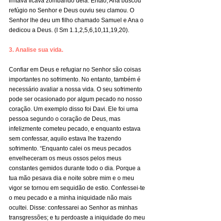
irritava ficava zombando dela. Então, Ana buscou 
refúgio no Senhor e Deus ouviu seu clamou. O 
Senhor lhe deu um filho chamado Samuel e Ana o 
dedicou a Deus. (I Sm 1.1,2,5,6,10,11,19,20).
3. Analise sua vida.
Confiar em Deus e refugiar no Senhor são coisas 
importantes no sofrimento. No entanto, também é 
necessário avaliar a nossa vida. O seu sofrimento 
pode ser ocasionado por algum pecado no nosso 
coração. Um exemplo disso foi Davi. Ele foi uma 
pessoa segundo o coração de Deus, mas 
infelizmente cometeu pecado, e enquanto estava 
sem confessar, aquilo estava lhe trazendo 
sofrimento. “Enquanto calei os meus pecados 
envelheceram os meus ossos pelos meus 
constantes gemidos durante todo o dia. Porque a 
tua mão pesava dia e noite sobre mim e o meu 
vigor se tornou em sequidão de estio. Confessei-te 
o meu pecado e a minha iniquidade não mais 
ocultei. Disse: confessarei ao Senhor as minhas 
transgressões; e tu perdoaste a iniquidade do meu 