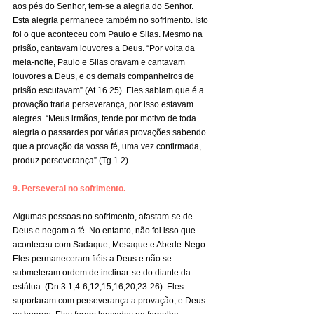
aos pés do Senhor, tem-se a alegria do Senhor. 
Esta alegria permanece também no sofrimento. Isto 
foi o que aconteceu com Paulo e Silas. Mesmo na 
prisão, cantavam louvores a Deus. “Por volta da 
meia-noite, Paulo e Silas oravam e cantavam 
louvores a Deus, e os demais companheiros de 
prisão escutavam” (At 16.25). Eles sabiam que é a 
provação traria perseverança, por isso estavam 
alegres. “Meus irmãos, tende por motivo de toda 
alegria o passardes por várias provações sabendo 
que a provação da vossa fé, uma vez confirmada, 
produz perseverança” (Tg 1.2).
9. Perseverai no sofrimento.
Algumas pessoas no sofrimento, afastam-se de 
Deus e negam a fé. No entanto, não foi isso que 
aconteceu com Sadaque, Mesaque e Abede-Nego. 
Eles permaneceram fiéis a Deus e não se 
submeteram ordem de inclinar-se do diante da 
estátua. (Dn 3.1,4-6,12,15,16,20,23-26). Eles 
suportaram com perseverança a provação, e Deus 