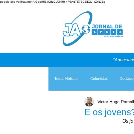
google-site-verification=AlGgplHlEwGIzCUG4Hr-hF6Aq7S75CZjD2J_rZrN2Zo
"Anunciand
Todas Notícias
Colunistas
Destaqu
Victor Hugo Ramal
Teologia & Prática
A Igreja e a Lei
E os jovens
Os jo