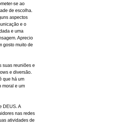
bmeter-se ao 
dade de escolha.
guns aspectos 
unicação e o 
udada e uma 
nsagem. Aprecio 
 gosto muito de 
s suas reuniões e 
ows e diversão. 
 é que há um 
o moral e um 
de DEUS. A 
idores nas redes 
uas atividades de 