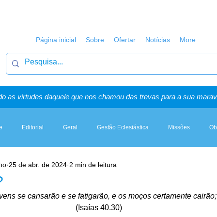
Página inicial
Sobre
Ofertar
Notícias
More
o as virtudes daquele que nos chamou das trevas para a sua maravi
e
Editorial
Geral
Gestão Eclesiástica
Missões
Ob
ho
25 de abr. de 2024
2 min de leitura
Artigos, Sermões & Esboços
?
vens se cansarão e se fatigarão, e os moços certamente cairão;
(Isaías 40.30)