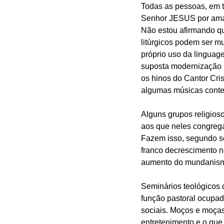
Todas as pessoas, em t
Senhor JESUS por amare
Não estou afirmando qu
litúrgicos podem ser 
próprio uso da linguag
suposta modernização 
os hinos do Cantor Cri
algumas músicas cont
Alguns grupos religioso
aos que neles congreg
Fazem isso, segundo se
franco decrescimento n
aumento do mundanismo 
Seminários teológicos 
função pastoral ocupa
sociais. Moços e moças
entretenimento e o qu