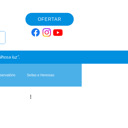
OFERTAR
lhosa luz".
servatório
Seitas e Heresias