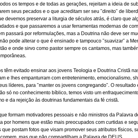
odos os tempos e de todas as gerações, rejeitam a ideia de su
m seus pecados e o que acreditam ser seu "direito" de liber
e devemos preservar a liturgia de séculos atrás, é claro que al
mudados e que passaremos a usar ferramentas modernas de com
em passará por reformulações, mas a Doutrina não deve ser m
não pode alterar o que é ensinado e tampouco "suavizar" a Me
stão e onde sirvo como pastor sempre os cantamos, mas também
emporâneas.
s têm evitado ensinar aos jovens Teologia e Doutrina Cristã na
am e lhes empanturram com entretenimento, emocionalismo, sh
us líderes, para "manter os jovens congregando". O resultado
ão só no conhecimento bíblico, temos visto um enfraqueciment
e da rejeição às doutrinas fundamentais da fé cristã.
que formam motivadores pessoais e não ministros da Palavra 
da por homens que estão mais preocupados com curtidas e segu
 que postam fotos que visam promover seus atributos físicos, s
e comem, mas que não compartilham a Palavra de DEUS.