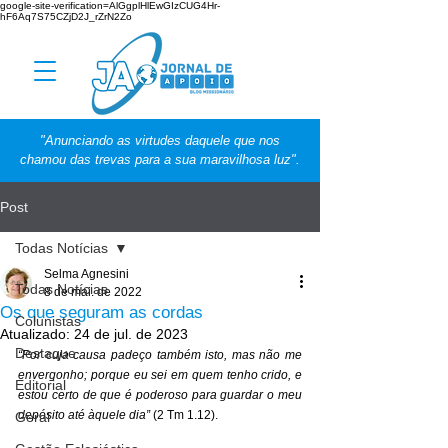
google-site-verification=AlGgplHlEwGIzCUG4Hr-
hF6Aq7S75CZjD2J_rZrN2Zo
"Anunciando as virtudes daquele que nos
chamou das trevas para a sua maravilhosa luz".
Post
Todas Notícias
Selma Agnesini
Todas Notícias
8 de mai. de 2022
Os que seguram as cordas
Colunistas
Atualizado:
24 de jul. de 2023
Destaque
“Por cuja causa padeço também isto, mas não me 
envergonho; porque eu sei em quem tenho crido, e 
Editorial
estou certo de que é poderoso para guardar o meu 
depósito até àquele dia” 
(2 Tm 1.12). 
Geral