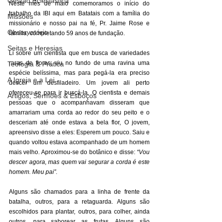
Gestão Eclesiástica
Neste mês de maio comemoramos o início do 
trabalho da IBI aqui em Batatais com a família do 
Missões
missionário e nosso pai na fé, Pr. Jaime Rose e 
Observatório
família, completando 59 anos de fundação. 
Seitas e Heresias
Li sobre um cientista que em busca de variedades 
raras de flores, viu no fundo de uma ravina uma 
Teologia & Prática
espécie belíssima, mas para pegá-la era preciso 
A Igreja e a Lei
descer um desfiladeiro. Um jovem ali perto 
ofereceu-se para ir buscá-la. O cientista e demais 
Artigos, Sermões & Esboços
pessoas que o acompanhavam disseram que 
amarrariam uma corda ao redor do seu peito e o 
desceriam até onde estava a bela flor, O jovem, 
apreensivo disse a eles: Esperem um pouco. Saiu e 
quando voltou estava acompanhado de um homem 
mais velho. Aproximou-se do botânico e disse: 
“Vou 
descer agora, mas quem vai segurar a corda é este 
homem. Meu pai”.
Alguns são chamados para a linha de frente da 
batalha, outros, para a retaguarda. Alguns são 
escolhidos para plantar, outros, para colher, ainda 
outros, para saborear as frutas. Alguns são 