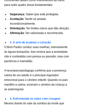
conscientes atuam como instrumentos de Deus 
para nutrir quatro áreas fundamentais:
Segurança
: Saber que está protegida.
Aceitação
: Sentir-se amada 
incondicionalmente.
Orientação
: Ter limites claros que dão direção.
Afirmação
: Ser valorizada e reconhecida. 
3. A arte de acalmar o coração
O Bom Pastor conduz suas ovelhas; mansamente 
às águas tranquilas. Isso ensina que a ansiedade 
não é combatida com pressa ou pressão, mas com 
paciência e mansidão.
A neuropsicopedagoga confirma que a presença 
calma de um adulto é o principal regulador 
emocional para o cérebro infantil. Quando os pais 
mantêm a calma, ensinam o cérebro da criança a 
se autorregular.
4. Enfrentando os vales com coragem
Mesmo diante do vale da sombra da morte que 