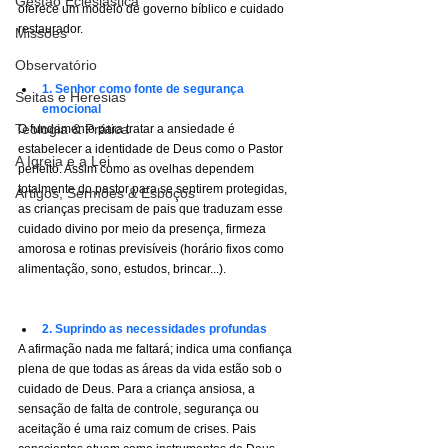
Gestão Eclesiástica
oferece um modelo de governo bíblico e cuidado 
restaurador.    
Missões
Observatório
1.
Senhor como fonte de segurança 
Seitas e Heresias
emocional
Teologia & Prática
O fundamento para tratar a ansiedade é 
estabelecer a identidade de Deus como o Pastor 
A Igreja e a Lei
perfeito. Assim como as ovelhas dependem 
totalmente do pastor para se sentirem protegidas, 
Artigos, Sermões & Esboços
as crianças precisam de pais que traduzam esse 
cuidado divino por meio da presença, firmeza 
amorosa e rotinas previsíveis (horário fixos como 
alimentação, sono, estudos, brincar...).
2.
Suprindo as necessidades profundas
A afirmação nada me faltará; indica uma confiança 
plena de que todas as áreas da vida estão sob o 
cuidado de Deus. Para a criança ansiosa, a 
sensação de falta de controle, segurança ou 
aceitação é uma raiz comum de crises. Pais 