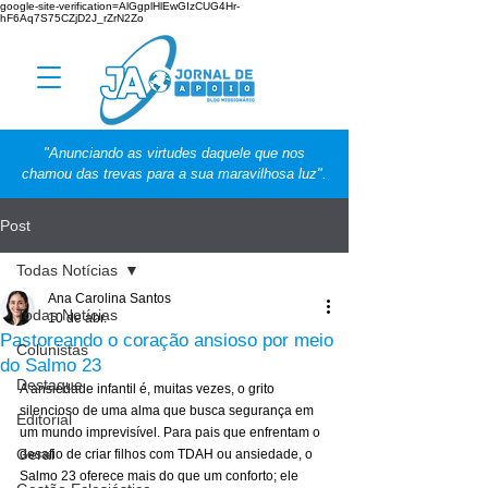
google-site-verification=AlGgplHlEwGIzCUG4Hr-
hF6Aq7S75CZjD2J_rZrN2Zo
"Anunciando as virtudes daquele que nos
chamou das trevas para a sua maravilhosa luz".
Post
Todas Notícias
Ana Carolina Santos
Todas Notícias
10 de abr.
Pastoreando o coração ansioso por meio
Colunistas
do Salmo 23
Destaque
A ansiedade infantil é, muitas vezes, o grito 
silencioso de uma alma que busca segurança em 
Editorial
um mundo imprevisível. Para pais que enfrentam o 
Geral
desafio de criar filhos com TDAH ou ansiedade, o 
Salmo 23 oferece mais do que um conforto; ele 