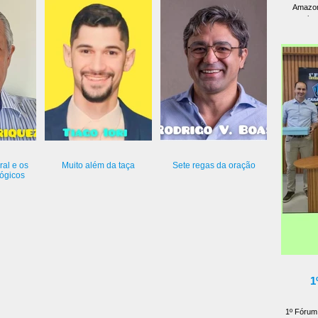
Amazon
crescimen
promovid
transform
fortalecim
Firmes na
encontr
ral e os
Muito além da taça
Sete regas da oração
lógicos
1
1º Fórum