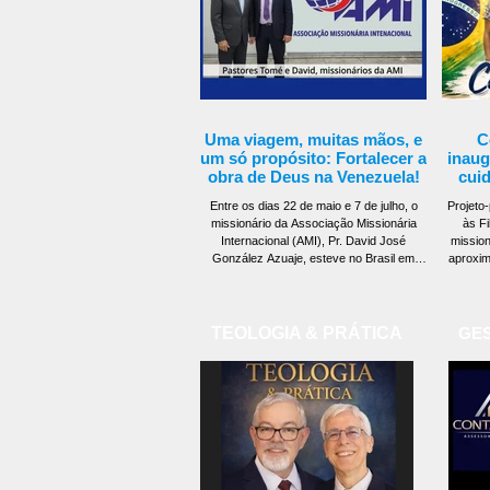
Uma viagem, muitas mãos, e
C
um só propósito: Fortalecer a
inaug
obra de Deus na Venezuela!
cuid
Entre os dias 22 de maio e 7 de julho, o
Projeto-
missionário da Associação Missionária
às Fi
Internacional (AMI), Pr. David José
mission
González Azuaje, esteve no Brasil em
aproxim
mais uma etapa de divulgação do projeto
linh
missionário que desenvolve na cidade de
Associ
Rubio, estado de Táchira, na Venezuela,
(AMI) 
onde dedica sua vida à plantação de uma
história
TEOLOGIA & PRÁTICA
GES
igreja batista. Embora tenha sido uma
Projeto 
viagem mais curta do que a realizada
de Missi
anteriormente - quando visitou igrejas nos
criada
estados do Amazonas, Mato Grosso e
espirit
Bahia - desta