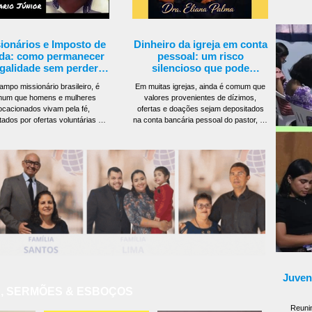
atletas e t
em Vila Margarida (Re
Ginásio L
ionários e Imposto de
Dinheiro da igreja em conta
palco da 9
da: como permanecer
pessoal: um risco
egalidade sem perder a
silencioso que pode
plicidade do chamado
comprometer o ministério
ampo missionário brasileiro, é
Em muitas igrejas, ainda é comum que
um que homens e mulheres
valores provenientes de dízimos,
ocacionados vivam pela fé,
ofertas e doações sejam depositados
tados por ofertas voluntárias de
na conta bancária pessoal do pastor, do
ejas parceiras. Esse modelo,
tesoureiro ou de algum líder de
ndamente enraizado na tradição
confiança. Embora, na maioria das
, é legítimo e honroso. Contudo, à
vezes, essa prática seja motivada pela
egislação tributária brasileira, ele
informalidade administrativa e pela boa-
e organização e entendimento
fé, ela representa um risco jurídico,
co para evitar problemas com a
tributário e patrimonial significativo,
a Federal. Muitos missionários
capaz de comprometer seriamente a
frentam dificuldades por má-fé,
segurança financeira da igreja e de
 falta de orientação clara. A boa
seus dirigentes. Essa situação costuma
notícia é
Juvent
, SERMÕES & ESBOÇOS
Reunin