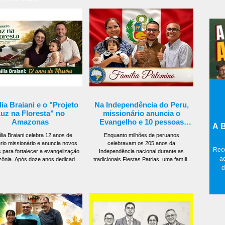
ia Braiani e o "Projeto
Na Independência do Peru,
uz na Floresta" no
missionário anuncia o
Amazonas
Evangelho e 10 pessoas
A B
foram salvas
lia Braiani celebra 12 anos de
Enquanto milhões de peruanos
ério missionário e anuncia novos
celebravam os 205 anos da
Rece
s para fortalecer a evangelização
Independência nacional durante as
a
ônia. Após doze anos dedicados
tradicionais Fiestas Patrias, uma família
ente à obra missionária, a Família
missionária transformou o clima festivo em
d
 comemora a fidelidade de Deus e
uma oportunidade para proclamar a
pres
a uma nova fase de expansão da
mensagem do Evangelho. O resultado foi
no t
uz na Floresta. Entre os desafios
motivo de grande alegria: dezenas de
a os próximos meses estão a
crianças alcançadas, distribuição de
ão de um auditório e de uma casa
presentes e 10 pessoas que professaram
ral na comunidade ribeirinha de
publicamente sua fé em Jesus Cristo
Deus, além da implantação de um
durante um culto realizado na noite de 28