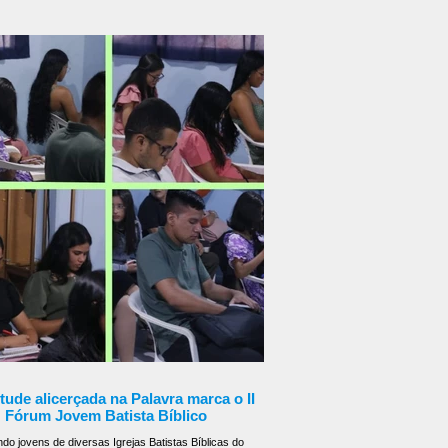
orcedores e marcou a estreia vitoriosa da Igreja Batista
no). No último dia 11 de julho de 2026, o
uiz Gonzaga, na Área Continental de São Vicente, foi
ª edição dos Jogos JBBL - Jovens Batistas Bíblicos do
Litoral, um evento que mais uma vez p
ude alicerçada na Palavra marca o II
Fórum Jovem Batista Bíblico
do jovens de diversas Igrejas Batistas Bíblicas do