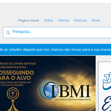
Página inicial
Sobre
Ofertar
Notícias
More
o as virtudes daquele que nos chamou das trevas para a sua maravi