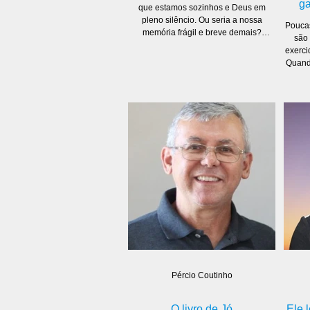
ga
que estamos sozinhos e Deus em
pleno silêncio. Ou seria a nossa
Poucas
memória frágil e breve demais?
são 
Porque, depois que tudo passa, a
exerci
certeza que temos é que Ele sempre
Quand
esteve lá. Antes de o percebermos, Ele
acon
já nos via. As estações estão sempre
orie
mudando, mas o Deus das estações
Busc
nunca muda. Mesmo que Deus não
ouv
esteja nos dando ou respondendo às
nossas orações como gostaríamos,
poste
tudo o que já nos foi dado no passado
maio
vale muito mais, e já valeu esta vi
pastoral. Infelizmen
pastor
co
Pércio Coutinho
O livro de Jó
Ele 