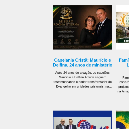
Capelania Cristã: Maurício e
Famíl
Delfina, 24 anos de ministério
L
Após 24 anos de atuação, os capelães
Maurício e Delfina Arruda seguem
Famí
testemunhando o poder transformador do
minist
Evangelho em unidades prisionais, na
projeto
Polícia Militar e em novos projetos de
na Amaz
alcance social. O ministério já acompanha
integralm
centenas de pessoas e continua
Braiani
mobilizando igrejas para oração e parceria
inici
na obra missionária. O trabalho
Missão L
desenvolvido pelos capelães Maurício
par
Arruda e Delfina Arruda continua
construç
produzindo frutos em diferentes frentes
pasto
missionárias no Estado de São Paulo
Menino 