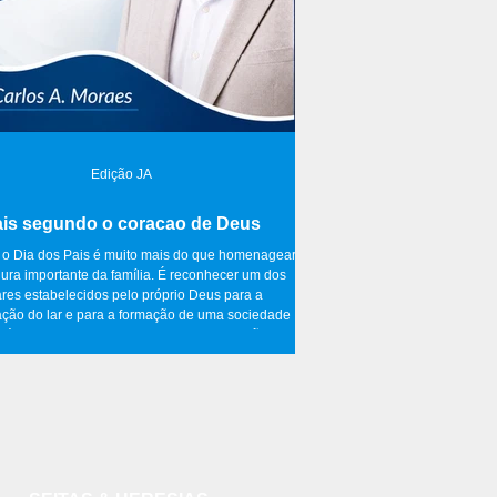
Edição JA
is segundo o coracao de Deus
 o Dia dos Pais é muito mais do que homenagear
ura importante da família. É reconhecer um dos
ares estabelecidos pelo próprio Deus para a
ação do lar e para a formação de uma sociedade
dável. Em tempos em que tantos valores são
vizados e a instituição familiar sofre constantes
s, torna-se indispensável voltar às Escrituras e
escobrir o projeto original do Criador para a
da evolução da cultura
nem