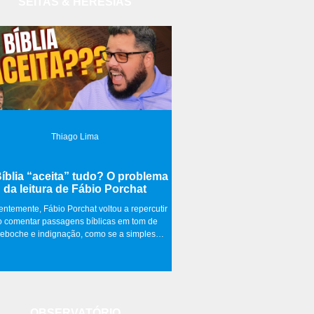
SEITAS & HERESIAS
Thiago Lima
íblia “aceita” tudo? O problema
da leitura de Fábio Porchat
ntemente, Fábio Porchat voltou a repercutir
o comentar passagens bíblicas em tom de
eboche e indignação, como se a simples
ença de morte, estupro, incesto e escravidão
exto sagrado fosse prova suficiente de que a
Bíblia “aceita” tais práticas.
OBSERVATÓRIO