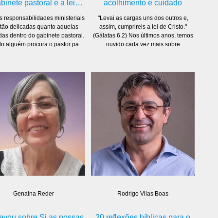
binete pastoral e a lei
acolhimento e cuidado
brasileira
 responsabilidades ministeriais
"Levai as cargas uns dos outros e,
tão delicadas quanto aquelas
assim, cumprireis a lei de Cristo."
das dentro do gabinete pastoral.
(Gálatas 6.2) Nos últimos anos, temos
o alguém procura o pastor para
ouvido cada vez mais sobre
selhamento, não busca apenas
neurodiversidade infantil. Termos
ntação; busca um lugar seguro.
como TDAH, autismo, dislexia,
a um ambiente onde possa ser
transtorno do processamento sensorial
ido sem medo de exposição,
e outras condições do
julgamento ou comentários
neurodesenvolvimento passaram a
riores. Essa confiança é um dos
fazer parte da realidade de muitas
res patrimônios do ministério
famílias cristãs. Entretanto, para muitos
te, nem todos os
pais, a caminhada não tem sido fácil.
es levam essa responsabilidade
Além dos desafios diários, eles
m a seriedade que ela exig
frequentemente enfrentam
incompreensã
Genaina Reder
Rodrigo Vilas Boas
levou sobre Si as nossas
20 reflexões bíblicas para o