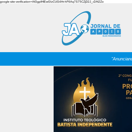
google-site-verification=AlGgplHlEwGIzCUG4Hr-hF6Aq7S75CZjD2J_rZrN2Zo
"Anunciand