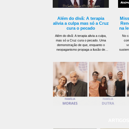
Além do divã: A terapia
Miss
alivia a culpa mas só a Cruz
Ren
cura o pecado
na l
sim
Além do divã: A terapia alivia a culpa,
No c
mas só a Cruz cura o pecado. Uma
com
demonstração de que, enquanto o
v
neopaganismo propaga a ilusão de
susten
comprar o perdão, suas práticas
igr
esbarram na Cruz aonde Cristo liquidou
profu
a fatura que exigia de nós o que não
batista
tínhamos como pagar. Não há recurso
luz da l
humano capaz de quitar a nossa culpa.
exig
A busca pelo alívio da consciência é
técni
uma das forças mais antigas da
Receit
humanidade. Em uma sociedade
não en
hiperconectada e exausta, os
mas por
consultórios de psicologia e os
ARTIGOS