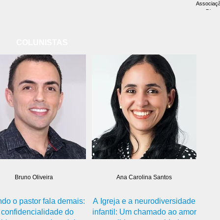
Associaçã
Diant
brasile
educação e
comum: 
COLUNISTAS
problemas
Foi com 
Bruno Oliveira
Ana Carolina Santos
do o pastor fala demais:
A Igreja e a neurodiversidade
 confidencialidade do
infantil: Um chamado ao amor