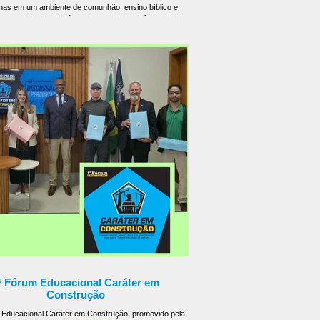
as em um ambiente de comunhão, ensino bíblico e
to espiritual, o II Fórum Jovem Batista Bíblico 2026,
o pelo Instituto Batista Bíblico do Amazonas (IBBA),
ou o sábado, 25 de julho, em um verdadeiro marco de
ento da nova geração cristã. Com o tema "Alicerçados:
 Palavra, Diante dos Desafios Atuais da Juventude", o
o reafirmou que uma juventude firmada em Cristo co
º Fórum Educacional Caráter em
Construção
 Educacional Caráter em Construção, promovido pela