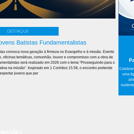
DESTAQUE
ovens Batistas Fundamentalistas
tas convoca nova geração à firmeza no Evangelho e à missão. Evento
o, oficinas temáticas, comunhão, louvor e compromisso com a obra de
Pa
tiva na missão”. Inspirado em 1 Coríntios 15.58, o encontro pretende
Celebrar
espertar jovens que per
uma fig
pil
sustent
sau
relati
ataque
red
paternidade. A família não é fruto 
MISSÕES